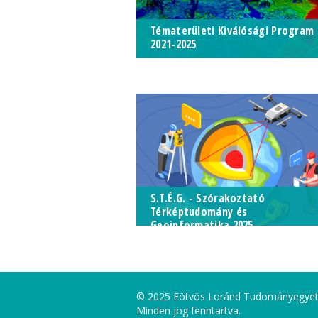
Tématerületi Kiválósági Program
2021-2025
TKP2021-NVA-29 -
Nemzetvédelmi téradat
tudásközpont pillér
S.T.É.G. - Szórakoztató
Térképtudomány és
Geoinformatika 2025
© 2025 Eötvös Loránd Tudományegye
Minden jog fenntartva.