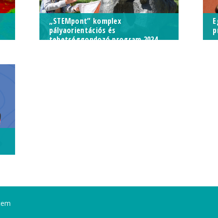
„STEMpont” komplex
E
pályaorientációs és
p
tehetséggondozó program 2024
„Lányok a geoinformatikában”
roadshow és országos bajnokság
tem