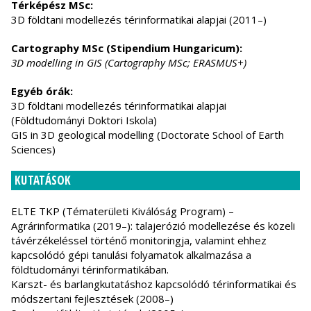
Térképész MSc:
3D földtani modellezés térinformatikai alapjai (2011–)
Cartography MSc (Stipendium Hungaricum):
3D modelling in GIS (Cartography MSc; ERASMUS+)
Egyéb órák:
3D földtani modellezés térinformatikai alapjai
(Földtudományi Doktori Iskola)
GIS in 3D geological modelling (Doctorate School of Earth
Sciences)
KUTATÁSOK
ELTE TKP (Tématerületi Kiválóság Program) –
Agrárinformatika (2019–): talajerózió modellezése és közeli
távérzékeléssel történő monitoringja, valamint ehhez
kapcsolódó gépi tanulási folyamatok alkalmazása a
földtudományi térinformatikában.
Karszt- és barlangkutatáshoz kapcsolódó térinformatikai és
módszertani fejlesztések (2008–)