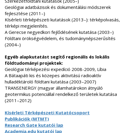
Szerkezetföldtani kutatások (2005–)
Geológiai adatbázisok és dokumentálási módszerek
fejlesztése (2011–)
Kísérleti térképészeti kutatások (2013–): térképolvasás,
térképi megjelenítés.
A Gerecse negyedkori fejlődésének kutatása (2003–)
Földtani örökségvédelem, és tudománynépszerűsítés
(2004–)
Egyéb alapkutatást segítő regionális és lokális
földtudományi projektek:
Geológiai térképezési expedíció 2008-2009, Líbia
A Bátaapáti kis és közepes aktivitású radioaktív
hulladéktároló földtani kutatása (2003–2007)
TRANSENERGY (magyar államhatárokon átnyúló
geotermikus potenciállal rendelkező területek kutatása
(2011–2012)
Kísérleti Térképészeti Kutatócsoport
Publikációk (MTMT)
Research Gate kutatói lap
Academia.edu kutatói lap