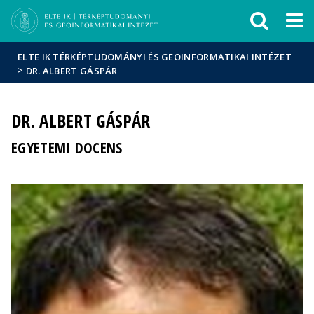
Események
ELTE a
Hírek
sajtóban
ELTE IK TÉRKÉPTUDOMÁNYI ÉS GEOINFORMATIKAI INTÉZET
>
DR. ALBERT GÁSPÁR
DR. ALBERT GÁSPÁR
EGYETEMI DOCENS