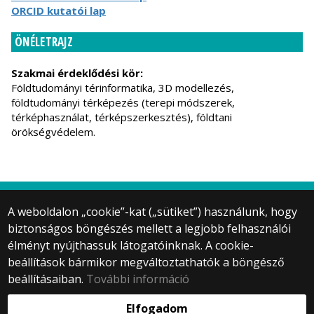
ORCID kutatói lap
ÖNÉLETRAJZ
Szakmai érdeklődési kör:
Földtudományi térinformatika, 3D modellezés,
földtudományi térképezés (terepi módszerek,
térképhasználat, térképszerkesztés), földtani
örökségvédelem.
A weboldalon „cookie”-kat („sütiket”) használunk, hogy
biztonságos böngészés mellett a legjobb felhasználói
© 2025 Eötvös Loránd Tudományegyetem
élményt nyújthassuk látogatóinknak. A cookie-
Minden jog fenntartva.
beállítások bármikor megváltoztathatók a böngésző
1053 Budapest, Egyetem tér 1–3.
Központi telefonszám: +36 1 411 6500
beállításaiban.
További információ
Webfejlesztés:
Elfogadom